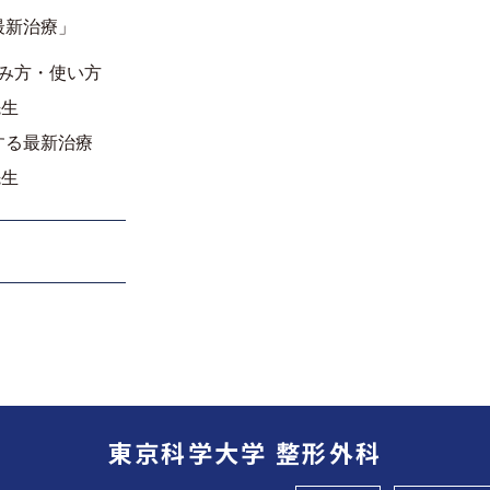
最新治療」
み方・使い方
先生
する最新治療
先生
東京科学大学 整形外科