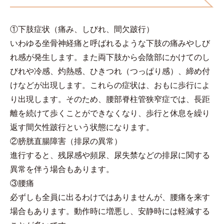
①下肢症状（痛み、しびれ、間欠跛行）
いわゆる坐骨神経痛と呼ばれるような下肢の痛みやしび
れ感が発生します。また両下肢から会陰部にかけてのし
びれや冷感、灼熱感、ひきつれ（つっぱり感）、締め付
けなどが出現します。これらの症状は、おもに歩行によ
り出現します。そのため、腰部脊柱管狭窄症では、長距
離を続けて歩くことができなくなり、歩行と休息を繰り
返す間欠性跛行という状態になります。
②膀胱直腸障害（排尿の異常）
進行すると、残尿感や頻尿、尿失禁などの排尿に関する
異常を伴う場合もあります。
③腰痛
必ずしも全員に出るわけではありませんが、腰痛を来す
場合もあります。動作時に増悪し、安静時には軽減する