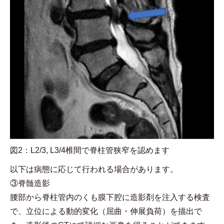
図2：L2/3, L3/4椎間で脊柱管狭窄を認めます
以下は病態に応じて行われる場合があります。
③脊髄造影
腰部から脊柱管内のくも膜下腔に造影剤を注入する検査
で、立位による動的変化（屈曲・伸展負荷）を描出で