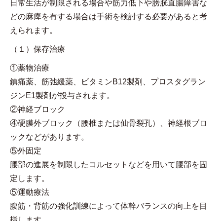
日常生活が制限される場合や筋力低下や膀胱直腸障害な
どの麻痺を有する場合は手術を検討する必要があると考
えられます。
（１）保存治療
①薬物治療
鎮痛薬、筋弛緩薬、ビタミンB12製剤、プロスタグラン
ジンE1製剤が投与されます。
②神経ブロック
④硬膜外ブロック（腰椎または仙骨裂孔）、神経根ブロ
ックなどがあります。
⑤外固定
腰部の進展を制限したコルセットなどを用いて腰部を固
定します。
⑤運動療法
腹筋・背筋の強化訓練によって体幹バランスの向上を目
指します。