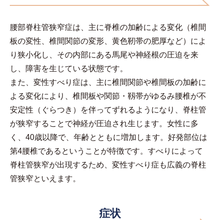
腰部脊柱管狭窄症は、主に脊椎の加齢による変化（椎間
板の変性、椎間関節の変形、黄色靭帯の肥厚など）によ
り狭小化し、その内部にある馬尾や神経根の圧迫を来
し、障害を生じている状態です。
また、変性すべり症は、主に椎間関節や椎間板の加齢に
よる変化により、椎間板や関節・靱帯がゆるみ腰椎が不
安定性（ぐらつき）を伴ってずれるようになり、脊柱管
が狭窄することで神経が圧迫され生じます。女性に多
く、40歳以降で、年齢とともに増加します。好発部位は
第4腰椎であるということが特徴です。すべりによって
脊柱管狭窄が出現するため、変性すべり症も広義の脊柱
管狭窄といえます。
症状