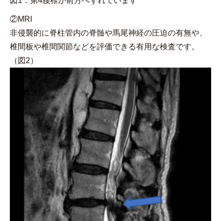
図1：第4腰椎が前方へずれています
②MRI
非侵襲的に脊柱管内の脊髄や馬尾神経の圧迫の有無や、
椎間板や椎間関節などを評価できる有用な検査です。
（図2）