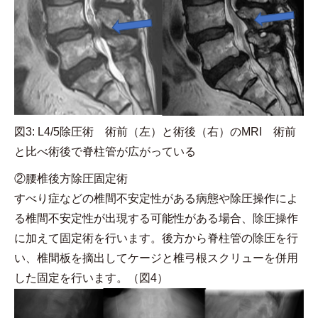
図3: L4/5除圧術 術前（左）と術後（右）のMRI 術前
と比べ術後で脊柱管が広がっている
②腰椎後方除圧固定術
すべり症などの椎間不安定性がある病態や除圧操作によ
る椎間不安定性が出現する可能性がある場合、除圧操作
に加えて固定術を行います。後方から脊柱管の除圧を行
い、椎間板を摘出してケージと椎弓根スクリューを併用
した固定を行います。（図4）