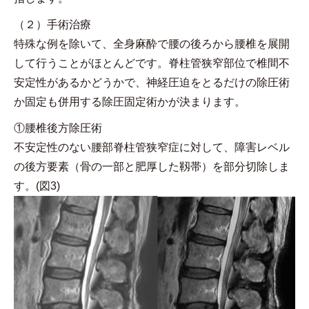
（２）手術治療
特殊な例を除いて、全身麻酔で腰の後ろから腰椎を展開
して行うことがほとんどです。脊柱管狭窄部位で椎間不
安定性があるかどうかで、神経圧迫をとるだけの除圧術
か固定も併用する除圧固定術かが決まります。
①腰椎後方除圧術
不安定性のない腰部脊柱管狭窄症に対して、障害レベル
の後方要素（骨の一部と肥厚した靱帯）を部分切除しま
す。(図3)