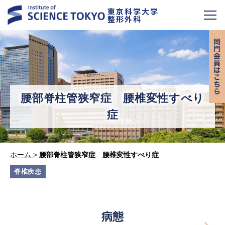
東京科学大学
整形外科
腰部脊柱管狭窄症 腰椎変性すべり
症
ホーム
>
腰部脊柱管狭窄症 腰椎変性すべり症
脊椎疾患
病態