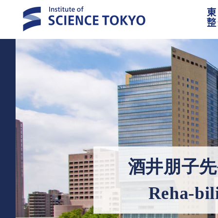
東
整
酒井朋子先生が【
Reha-b