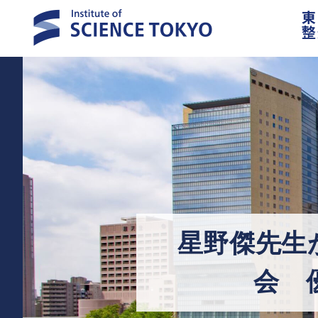
東
整
星野傑先生
会 