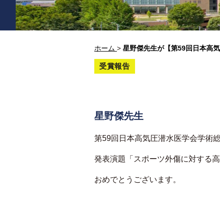
ホーム
>
星野傑先生が【第59回日本高
受賞報告
星野傑先生
第
59
回日本高気圧潜水医学会学術
発表演題「スポーツ外傷に対する高
おめでとうございます。