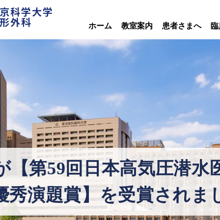
京科学大学
形外科
ホーム
教室案内
患者さまへ
臨
が【第59回日本高気圧潜水
優秀演題賞】を受賞されま