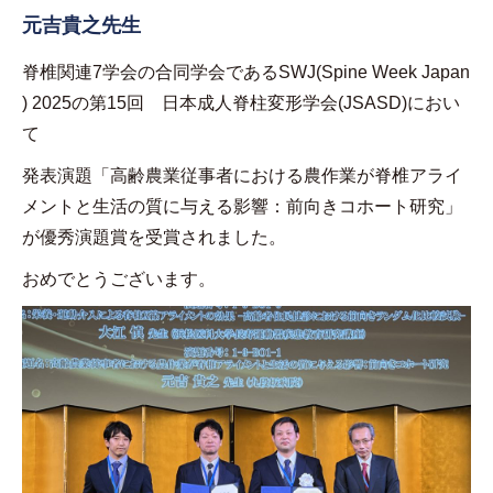
元吉貴之先生
脊椎関連
7
学会の合同学会である
SWJ(Spine Week Japan
) 2025
の第
15
回 日本成人脊柱変形学会
(JSASD)
におい
て
発表演題「高齢農業従事者における農作業が脊椎アライ
メントと生活の質に与える影響：前向きコホート研究」
が優秀演題賞を受賞されました。
おめでとうございます。