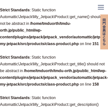
Strict Standards
: Static function
Automattic\Jetpack\My_Jetpack\Product::get_name() should
not be abstract in
/home/tmduorth/tmdu-
orth.jp/public_html/wp-
content/plugins/jetpack/jetpack_vendor/automattic/jetpack-
my-jetpack/src/products/class-product.php
on line
151
Strict Standards
: Static function
Automattic\Jetpack\My_Jetpack\Product::get_title() should not
be abstract in
/home/tmduorth/tmdu-orth.jp/public_html/wp-
content/plugins/jetpack/jetpack_vendor/automattic/jetpack-
my-jetpack/src/products/class-product.php
on line
158
Strict Standards
: Static function
Automattic\Jetpack\My_Jetpack\Product::get_description()