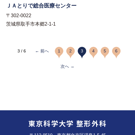
ＪＡとりで総合医療センター
〒302-0022
茨城県取手市本郷2-1-1
3 / 6
← 前へ
1
2
3
4
5
6
次へ →
東京科学大学 整形外科