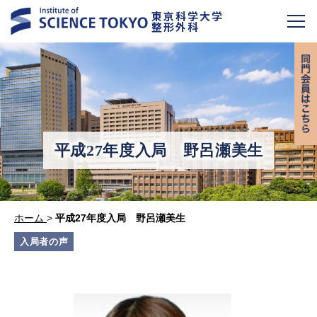
東京科学大学
整形外科
平成27年度入局 野呂瀬美生
ホーム
>
平成27年度入局 野呂瀬美生
入局者の声