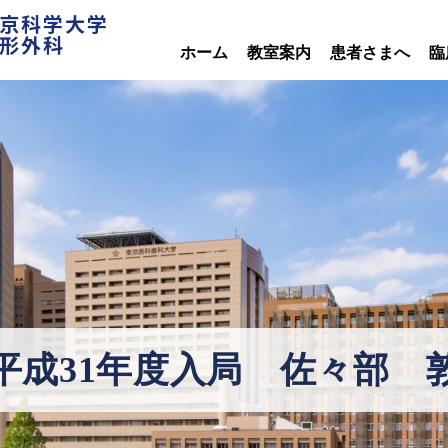
京科学大学
形外科
ホーム
教室案内
患者さまへ
臨
平成31年度入局 佐々部 