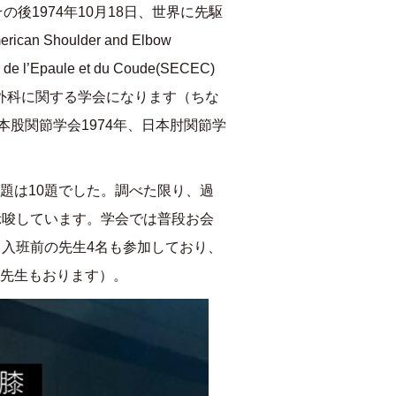
その後
1974
年
10
月
18
日、世界に先駆
erican Shoulder and Elbow
e de l’Epaule et du Coude(SECEC)
外科に関する学会になります（ちな
本股関節学会
1974
年、日本肘関節学
題は
10
題でした。調べた限り、過
示唆しています。学会では普段お会
、入班前の先生
4
名も参加しており、
先生もおります）。