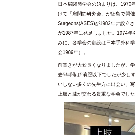
日本肩関節学会の始まりは、
1970
けて「肩関節研究会」が徳島で開催
Surgeons(ASES)
が
1982
年に設立さ
が
1987
年に発足しました。
1974
年
みに、各学会の創設は日本手外科学
会
1989
年）。
前置きが大変長くなりましたが、学
去
5
年間は
5
演題以下でしたが少し
いしない多くの先生方に出会い、写
上肢と膝が交わる貴重な学会でした