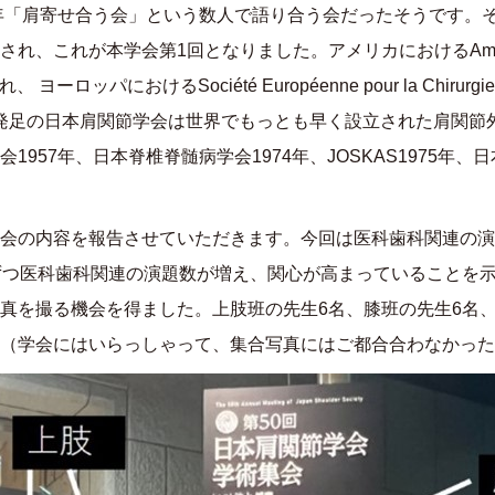
年「肩寄せ合う会」という数人で語り合う会だったそうです。
され、これが本学会第
1
回となりました。アメリカにおける
Am
れ、 ヨーロッパにおける
Société Européenne pour la Chirurgi
発足の日本肩関節学会は世界でもっとも早く設立された肩関節
会
1957
年、日本脊椎脊髄病学会
1974
年、
JOSKAS1975
年、日
会の内容を報告させていただきます。今回は医科歯科関連の演
ずつ医科歯科関連の演題数が増え、関心が高まっていることを
真を撮る機会を得ました。上肢班の先生
6
名、膝班の先生
6
名
（学会にはいらっしゃって、集合写真にはご都合合わなかった