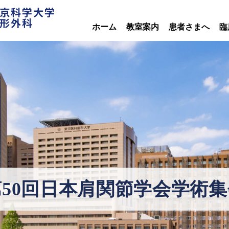
京科学大学
形外科
ホーム
教室案内
患者さまへ
臨
第50回日本肩関節学会学術集