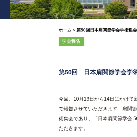
ホーム
>
第50回日本肩関節学会学術集会
学会報告
第
50
回 日本肩関節学会学
今回、
10
月
13
日から
14
日にかけて
で報告させていただきます。肩関節
術集会であり、「日本肩関節学会
5
ただきます。