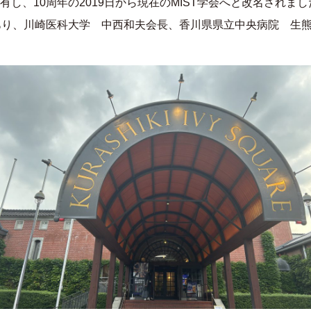
有し、
10
周年の
2019
日から現在の
MIST
学会へと改名されまし
あり、川崎医科大学 中西和夫会長、香川県県立中央病院 生