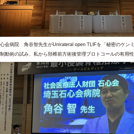
心会病院 角谷智先生が
Unirateral open TLIF
を「秘密のケン
制動術の試み、私から頚椎前方術後管理プロトコールの有用性