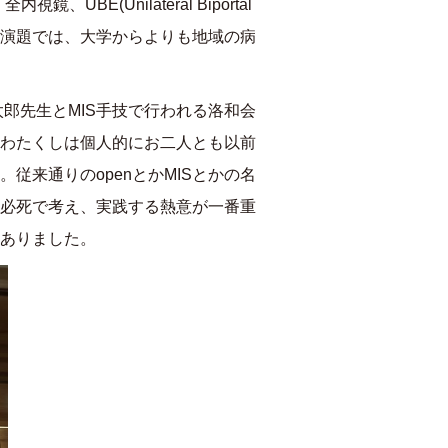
、全内視鏡、
UBE(Unilateral Biportal
演題では、大学からよりも地域の病
太郎先生と
MIS
手技で行われる洛和会
わたくしは個人的にお二人とも以前
。従来通りの
open
とか
MIS
とかの名
必死で考え、実践する熱意が一番重
ありました。