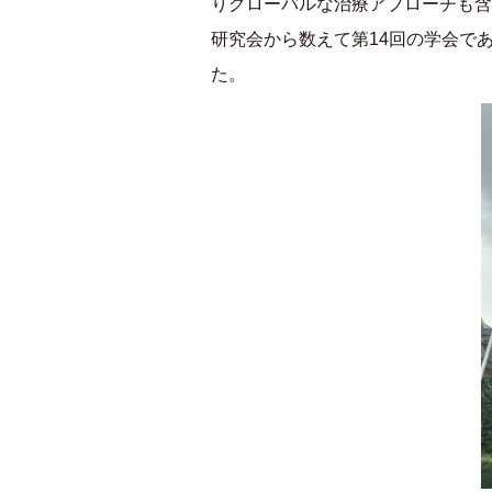
りグローバルな治療アプローチも含
研究会から数えて第
14
回の学会で
た。