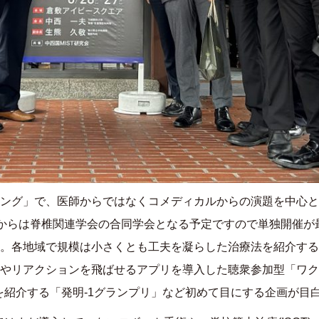
ング」で、医師からではなくコメディカルからの演題を中心と
からは脊椎関連学会の合同学会となる予定ですので単独開催が
。各地域で規模は小さくとも工夫を凝らした治療法を紹介する
やリアクションを飛ばせるアプリを導入した聴衆参加型「ワク
を紹介する「発明
-1
グランプリ」など初めて目にする企画が目