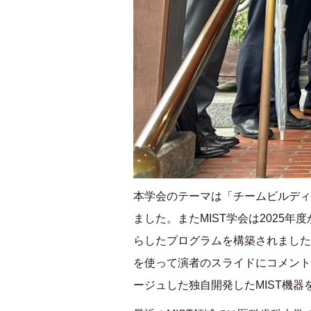
本学会のテーマは「チームビルディ
ました。また
MIST
学会は
2025
年度
らしたプログラムを構築されました
を使って演者のスライドにコメント
ージュした独自開発した
MIST
機器