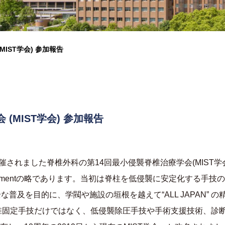
MIST学会) 参加報告
会
(MIST
学会) 参加報告
催されました脊椎外科の第
14
回最小侵襲脊椎治療学会
(MIST
学
tment
の略であります。当初は脊柱を低侵襲に安定化する手技の
全な普及を目的に、学閥や施設の垣根を越えて“
ALL JAPAN
” 
椎固定手技だけではなく、低侵襲除圧手技や手術支援技術、診