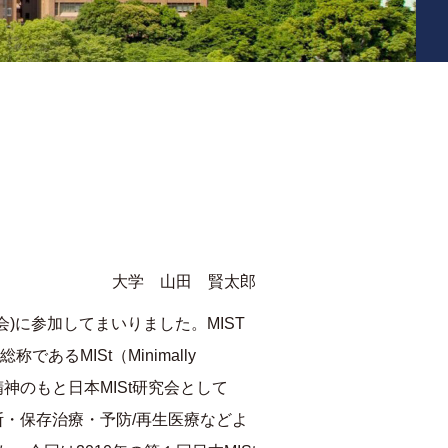
大学 山田 賢太郎
会
)
に参加してまいりました。
MIST
総称である
MISt
（
Minimally
の精神のもと日本
MISt
研究会として
断・保存治療・予防
/
再生医療などよ