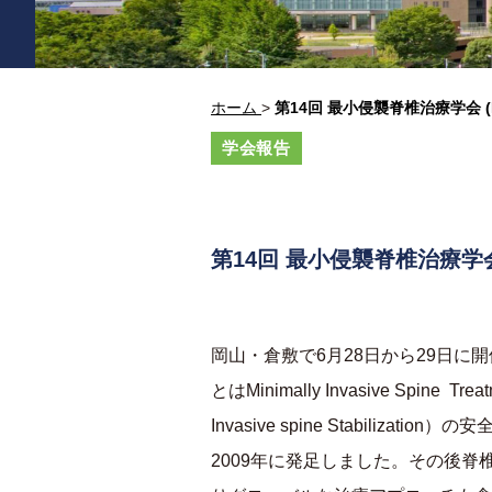
ホーム
>
第14回 最小侵襲脊椎治療学会 (
学会報告
第14回 最小侵襲脊椎治療学
岡山・倉敷で
6
月
28
日から
29
日に開
とは
Minimally Invasive Spine Trea
Invasive spine Stabilization
）の安
2009
年に発足しました。その後脊