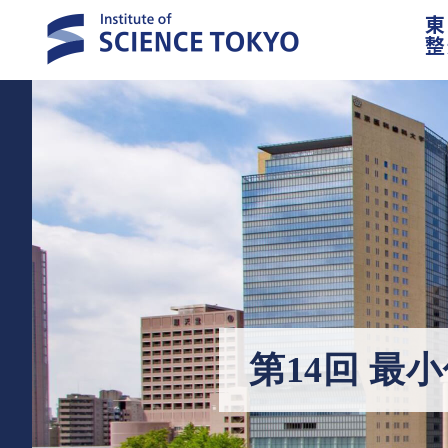
東
整
第14回 最