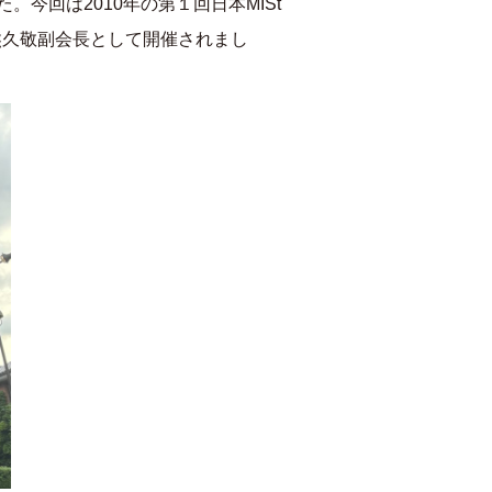
た。今回は
2010
年の第１回日本
MISt
熊久敬副会長として開催されまし