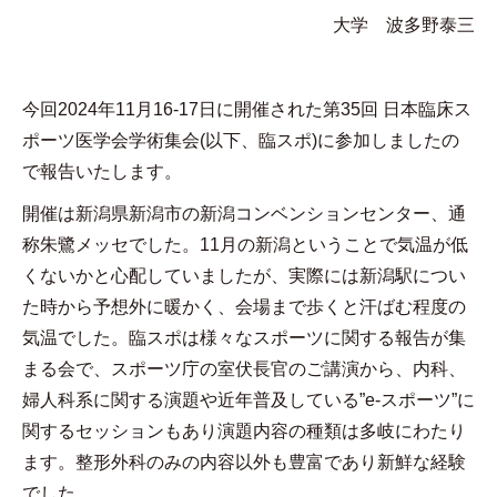
大学 波多野泰三
今回
2024
年
11
月
16-17
日に開催された第
35
回 日本臨床ス
ポーツ医学会学術集会
(
以下、臨スポ
)
に参加しましたの
で報告いたします。
開催は新潟県新潟市の新潟コンベンションセンター、通
称朱鷺メッセでした。
11
月の新潟ということで気温が低
くないかと心配していましたが、実際には新潟駅につい
た時から予想外に暖かく、会場まで歩くと汗ばむ程度の
気温でした。臨スポは様々なスポーツに関する報告が集
まる会で、スポーツ庁の室伏長官のご講演から、内科、
婦人科系に関する演題や近年普及している
”e-
スポーツ
”
に
関するセッションもあり演題内容の種類は多岐にわたり
ます。整形外科のみの内容以外も豊富であり新鮮な経験
でした。