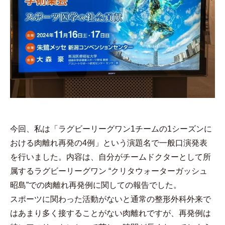
今回、私は「ラグビーリーグワン
1
チームの
1
シーズンに
おける肉離れ再発の
4
例」という演題名で一般口演発表
を行いました。内容は、自分がチームドクターとして所
属するラグビーリーグワン
“
クリタウォーターガッシュ
昭島
”
での肉離れ再発例に関しての報告でした。
スポーツに関わった活動がないと通常の整形外科外来で
はあまり多く接することがない肉離れですが、再発例は