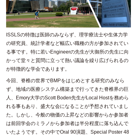
ISSLS
の特徴は医師のみならず、理学療法士や生体力学
の研究員、統計学者など幅広い職種の方が参加されてい
る事です。特に若い
Engineer
の先生が大御所の先生に向
かって堂々と質問に立って熱い議論を繰り広げられるの
が特徴的な学会であります。
今回、脊椎の世界で
BMP
をはじめとする研究のみなら
ず、地域の医療システム構築まで行ってきた脊椎界の巨
人、
Emory
大学の
Scott Boden
先生が
Local Host
を務めら
れる事もあり、盛大な会になることが予想されていまし
た。しかし、今般の物価の上昇などの影響からか参加者
は前回学会のミラノから参加者は半分程度に落ち込んで
いたようです。その中で
Oral 90
演題、
Special Poster 48