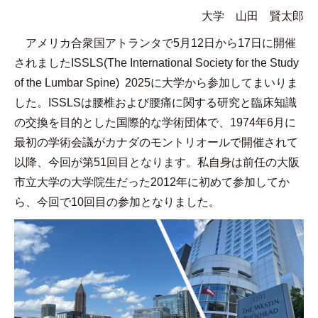
大学 山田 賢太郎
アメリカ合衆国アトランタで
5
月
12
日から
17
日に開催
されました
ISSLS(The International Society for the Study
of the Lumbar Spine) 2025
に大学から参加してまいりま
した。
ISSLS
は腰椎および腰痛に関する研究と臨床知識
の交換を目的とした国際的な学術団体で、
1974
年
6
月に
最初の学術会議がカナダのモントリオールで開催されて
以降、今回が第
51
回目となります。私自身は前任の大阪
市立大学の大学院生だった
2012
年に初めて参加してか
ら、今回で
10
回目の参加となりました。