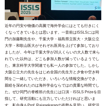
近年の円安や物価の高騰で海外学会にはとても行きにく
くなってきているとは思います。一昔前は
ISSLS
には同
門の加藤剛先生や、千葉大学・福島県立医大・大阪公立
大学・和歌山医大がそれぞれ医局を上げて参加しており
ましたが、今年は千葉大学が
20
人くらいの大人数で来ら
れていた以外は、どこも参加人数が減っているようでし
た。東京科学大学関連でも私一人の参加でした。しかし
大阪公立大の先生をはじめ全国の先生方と夕食や空き時
間をご一緒していただき、いろいろな情報交換ができ、
親睦を深めれたのは海外学会ならではの貴重な時間でし
た。ぜひ同門の脊椎班の先生には口演・
ISSLS Prize
を目
指して、研究活動にも注力していただければと思いま
す。私自身も
Prof. Rajasekaran
の姿勢を見習い、研究活