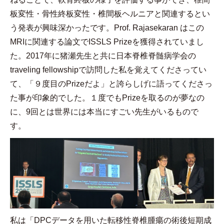
板変性・骨性終板変性・椎間板ヘルニアと関連するとい
う発表が興味深かったです。
Prof. Rajasekaran
はこの
MRI
に関連する論文で
ISSLS Prize
を獲得されていまし
た。
2017
年に猪瀬先生と共に日本脊椎脊髄病学会の
traveling fellowship
で訪問した私を覚えてくださってい
て、「９度目の
Prize
だよ」と誇らしげに語ってくださっ
た事が印象的でした。１度でも
Prize
を取るのが夢なの
に、
9
回とは世界には本当にすごい先生がいるもので
す。
私は「
DPC
データを用いた転移性脊椎腫瘍の術後短期成