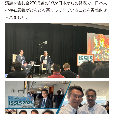
演題を含む全
270
演題の
1/3
が日本からの発表で、日本人
の存在意義がどんどん高まってきていることを実感させ
られました。