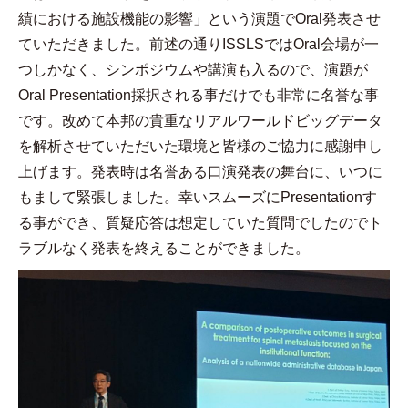
績における施設機能の影響」という演題で
Oral
発表させ
ていただきました。前述の通り
ISSLS
では
Oral
会場が一
つしかなく、シンポジウムや講演も入るので、演題が
Oral Presentation
採択される事だけでも非常に名誉な事
です。改めて本邦の貴重なリアルワールドビッグデータ
を解析させていただいた環境と皆様のご協力に感謝申し
上げます。発表時は名誉ある口演発表の舞台に、いつに
もまして緊張しました。幸いスムーズに
Presentation
す
る事ができ、質疑応答は想定していた質問でしたのでト
ラブルなく発表を終えることができました。