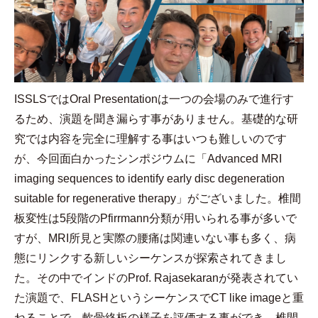
ISSLS
では
Oral Presentation
は一つの会場のみで進行す
るため、演題を聞き漏らす事がありません。基礎的な研
究では内容を完全に理解する事はいつも難しいのです
が、今回面白かったシンポジウムに「
Advanced MRI
imaging sequences to identify early disc degeneration
suitable for regenerative therapy
」がございました。椎間
板変性は
5
段階の
Pfirrmann
分類が用いられる事が多いで
すが、
MRI
所見と実際の腰痛は関連いない事も多く、病
態にリンクする新しいシーケンスが探索されてきまし
た。その中でインドの
Prof. Rajasekaran
が発表されてい
た演題で、
FLASH
というシーケンスで
CT like image
と重
ねることで、軟骨終板の様子を評価する事ができ、椎間