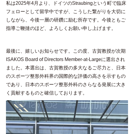
私は
2025
年
4
月より、ドイツの
Straubing
という町で臨床
フェローとして留学中ですが、こうした繋がりを大切に
しながら、今後一層の研鑽に励む所存です。今後ともご
指導ご鞭撻のほど、よろしくお願い申し上げます。
最後に、嬉しいお知らせです。この度、古賀教授が次期
ISAKOS Board of Directors Member-at-Large
に選出され
ました。本選出は、古賀教授の多大なるご尽力と、日本
のスポーツ整形外科界の国際的な評価の高さを示すもの
であり、日本のスポーツ整形外科のさらなる発展に大き
く貢献するものと確信しております。