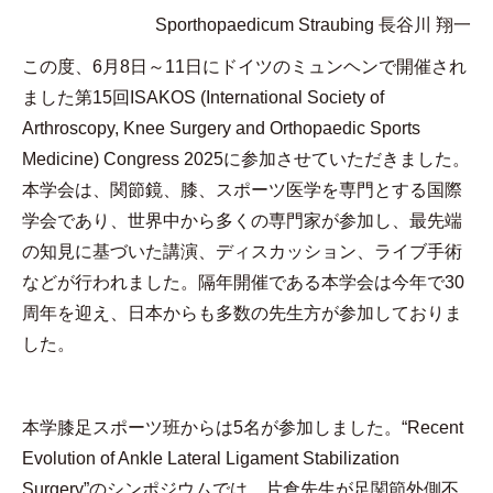
Sporthopaedicum Straubing 長谷川 翔一
この度、
6
月
8
日～
11
日にドイツのミュンヘンで開催され
ました第
15
回
ISAKOS (International Society of
Arthroscopy, Knee Surgery and Orthopaedic Sports
Medicine) Congress 2025
に参加させていただきました。
本学会は、関節鏡、膝、スポーツ医学を専門とする国際
学会であり、世界中から多くの専門家が参加し、最先端
の知見に基づいた講演、ディスカッション、ライブ手術
などが行われました。隔年開催である本学会は今年で
30
周年を迎え、日本からも多数の先生方が参加しておりま
した。
本学膝足スポーツ班からは
5
名が参加しました。
“Recent
Evolution of Ankle Lateral Ligament Stabilization
Surgery”
のシンポジウムでは、片倉先生が足関節外側不