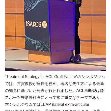
“Treatment Strategy for ACL Graft Failure”
のシンポジウム
では、古賀教授が座長を務め、著名な先生方による最新
の知見に基づいた発表が行われました。
ACL
再断裂は膝
スポーツ整形外科医にとって常に重要なテーマであり、
本シンポジウムでは
LEAP (lateral extra-articular