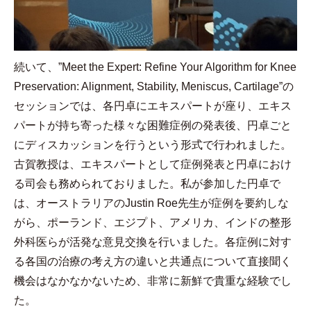
続いて、
”Meet the Expert: Refine Your Algorithm for Knee
Preservation: Alignment, Stability, Meniscus, Cartilage”
の
セッションでは、各円卓にエキスパートが座り、エキス
パートが持ち寄った様々な困難症例の発表後、円卓ごと
にディスカッションを行うという形式で行われました。
古賀教授は、エキスパートとして症例発表と円卓におけ
る司会も務められておりました。私が参加した円卓で
は、オーストラリアの
Justin Roe
先生が症例を要約しな
がら、ポーランド、エジプト、アメリカ、インドの整形
外科医らが活発な意見交換を行いました。各症例に対す
る各国の治療の考え方の違いと共通点について直接聞く
機会はなかなかないため、非常に新鮮で貴重な経験でし
た。