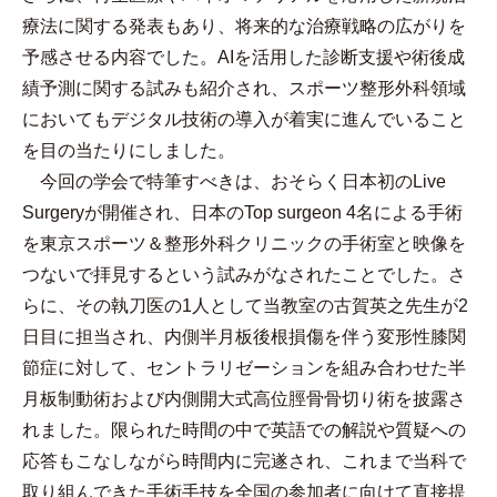
療法に関する発表もあり、将来的な治療戦略の広がりを
予感させる内容でした。
AI
を活用した診断支援や術後成
績予測に関する試みも紹介され、スポーツ整形外科領域
においてもデジタル技術の導入が着実に進んでいること
を目の当たりにしました。
今回の学会で特筆すべきは、おそらく日本初の
Live
Surgery
が開催され、日本の
Top surgeon 4
名による手術
を東京スポーツ＆整形外科クリニックの手術室と映像を
つないで拝見するという試みがなされたことでした。さ
らに、その執刀医の
1
人として当教室の古賀英之先生が
2
日目に担当され、内側半月板後根損傷を伴う変形性膝関
節症に対して、セントラリゼーションを組み合わせた半
月板制動術および内側開大式高位脛骨骨切り術を披露さ
れました。限られた時間の中で英語での解説や質疑への
応答もこなしながら時間内に完遂され、これまで当科で
取り組んできた手術手技を全国の参加者に向けて直接提