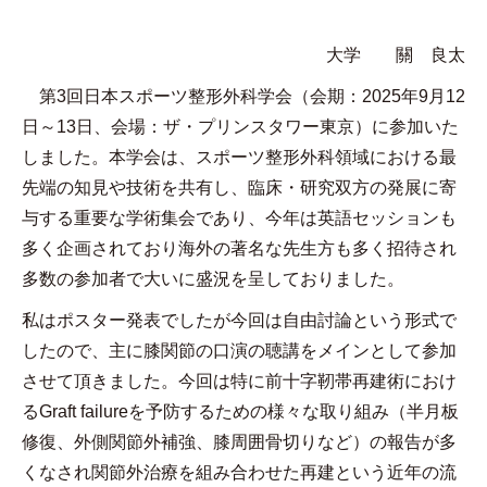
大学 關 良太
第
3
回日本スポーツ整形外科学会（会期：
2025
年
9
月
12
日～
13
日、会場：ザ・プリンスタワー東京）に参加いた
しました。本学会は、スポーツ整形外科領域における最
先端の知見や技術を共有し、臨床・研究双方の発展に寄
与する重要な学術集会であり、今年は英語セッションも
多く企画されており海外の著名な先生方も多く招待され
多数の参加者で大いに盛況を呈しておりました。
私はポスター発表でしたが今回は自由討論という形式で
したので、主に膝関節の口演の聴講をメインとして参加
させて頂きました。今回は特に前十字靭帯再建術におけ
る
Graft failure
を予防するための様々な取り組み（半月板
修復、外側関節外補強、膝周囲骨切りなど）の報告が多
くなされ関節外治療を組み合わせた再建という近年の流