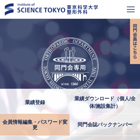
東京科学大学
整形外科
業績ダウンロード（個人/全
業績登録
体/施設集計）
会員情報編集・パスワード変
同門会誌バックナンバー
更