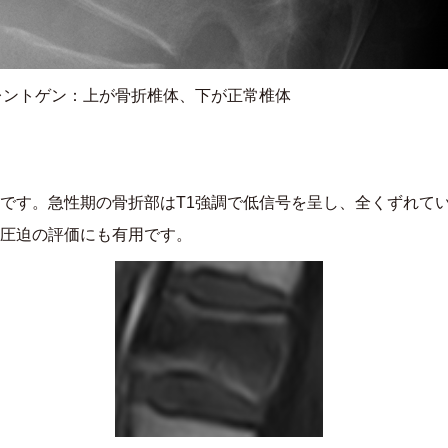
レントゲン：上が骨折椎体、下が正常椎体
です。急性期の骨折部はT1強調で低信号を呈し、全くずれて
圧迫の評価にも有用です。