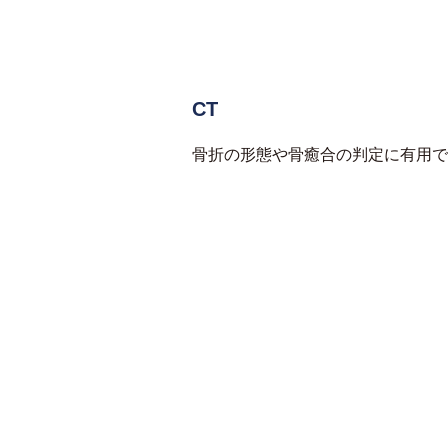
CT
骨折の形態や骨癒合の判定に有用で